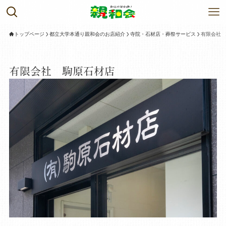
トップページ
都立大学本通り親和会のお店紹介
寺院・石材店・葬祭サービス
有限会社 
有限会社 駒原石材店