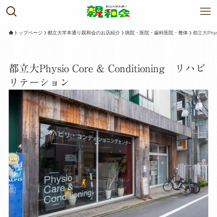
トップページ
都立大学本通り親和会のお店紹介
病院・医院・歯科医院・整体
都立大Phys
都立大Physio Core & Conditioning リハビ
リテーション