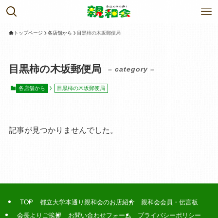
トップページ
各店舗から
目黒柿の木坂郵便局
目黒柿の木坂郵便局
– category –
各店舗から
目黒柿の木坂郵便局
記事が見つかりませんでした。
TOP
都立大学本通り親和会のお店紹介
親和会会員・伝言板
会長よりご挨拶
お問い合わせフォーム
プライバシーポリシー